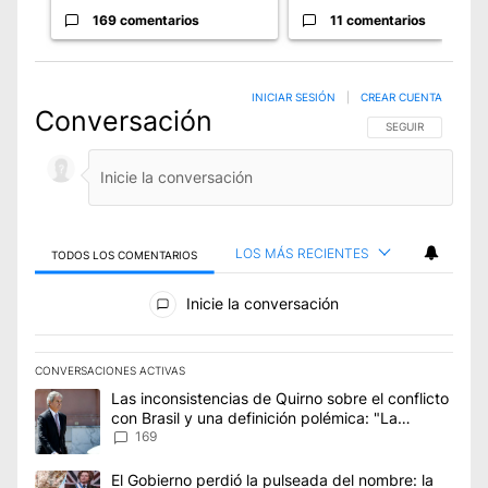
169 comentarios
11 comentarios
INICIAR SESIÓN
|
CREAR CUENTA
Conversación
SIGA ESTA CONVE
SEGUIR
LOS MÁS RECIENTES
TODOS LOS COMENTARIOS
Todos los comentarios
Inicie la conversación
CONVERSACIONES ACTIVAS
Este listado muestra los artículos con más comentarios en los úl
Un artículo de tendencia con el título "Las inconsistencias de Q
Las inconsistencias de Quirno sobre el conflicto
con Brasil y una definición polémica: "La
soberanía es un concepto antiguo"
169
Un artículo de tendencia con el título "El Gobierno perdió la p
El Gobierno perdió la pulseada del nombre: la