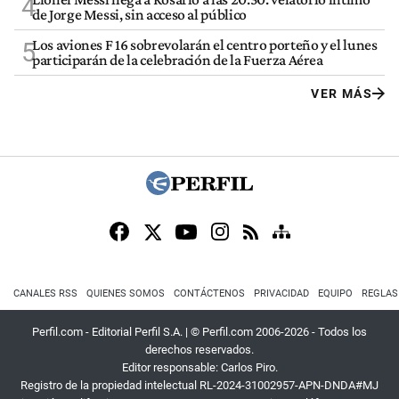
4
de Jorge Messi, sin acceso al público
Los aviones F 16 sobrevolarán el centro porteño y el lunes
5
participarán de la celebración de la Fuerza Aérea
VER MÁS
CANALES RSS
QUIENES SOMOS
CONTÁCTENOS
PRIVACIDAD
EQUIPO
REGLAS
Perfil.com - Editorial Perfil S.A.
| © Perfil.com 2006-2026 - Todos los
derechos reservados.
Editor responsable: Carlos Piro.
Registro de la propiedad intelectual RL-2024-31002957-APN-DNDA#MJ