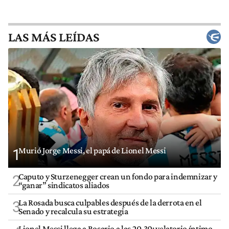
LAS MÁS LEÍDAS
Murió Jorge Messi, el papá de Lionel Messi
1
Caputo y Sturzenegger crean un fondo para indemnizar y
2
“ganar” sindicatos aliados
La Rosada busca culpables después de la derrota en el
3
Senado y recalcula su estrategia
Lionel Messi llega a Rosario a las 20.30: velatorio íntimo