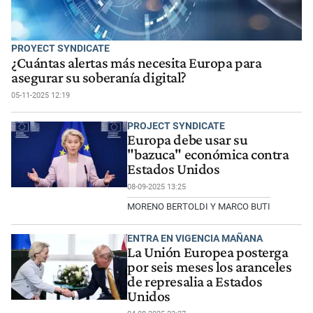
PROYECT SYNDICATE
¿Cuántas alertas más necesita Europa para
asegurar su soberanía digital?
05-11-2025 12:19
PROJECT SYNDICATE
Europa debe usar su
"bazuca" económica contra
Estados Unidos
08-09-2025 13:25
MORENO BERTOLDI Y MARCO BUTI
ENTRA EN VIGENCIA MAÑANA
La Unión Europea posterga
por seis meses los aranceles
de represalia a Estados
Unidos