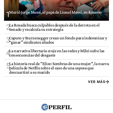
Murió Jorge Messi, el papá de Lionel Messi, en Rosario
1
La Rosada busca culpables después de la derrota en el
2
Senado y recalcula su estrategia
Caputo y Sturzenegger crean un fondo para indemnizar y
3
“ganar” sindicatos aliados
La narrativa libertaria cruje en las redes y Milei sufre las
4
consecuencias del desgaste
La historia real de "Elize: Sombras de una mujer", la nueva
5
película de Netflix sobre el caso de una esposa que
descuartizó a su marido
VER MÁS