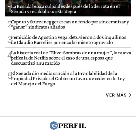
La Rosada busca culpables después de la derrota en el
1
Senado y recalcula su estrategia
Caputo y Sturzenegger crean un fondo para indemnizar y
2
“ganar” sindicatos aliados
Femicidio de Agostina Vega: detuvieron a dos inquilinos
3
de Claudio Barrelier por encubrimiento agravado
La historia real de "Elize: Sombras de una mujer", la nueva
4
película de Netflix sobre el caso de una esposa que
descuartizó a su marido
El Senado dio media sanción a la Inviolabilidad de la
5
Propiedad Privada: el Gobierno tuvo que ceder en la Ley
del Manejo del Fuego
VER MÁS