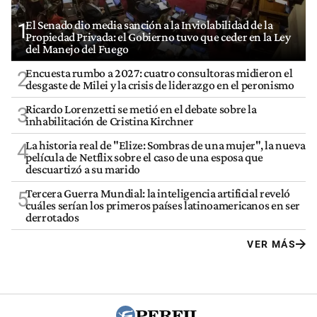
El Senado dio media sanción a la Inviolabilidad de la
1
Propiedad Privada: el Gobierno tuvo que ceder en la Ley
del Manejo del Fuego
Encuesta rumbo a 2027: cuatro consultoras midieron el
2
desgaste de Milei y la crisis de liderazgo en el peronismo
Ricardo Lorenzetti se metió en el debate sobre la
3
inhabilitación de Cristina Kirchner
La historia real de "Elize: Sombras de una mujer", la nueva
4
película de Netflix sobre el caso de una esposa que
descuartizó a su marido
Tercera Guerra Mundial: la inteligencia artificial reveló
5
cuáles serían los primeros países latinoamericanos en ser
derrotados
VER MÁS