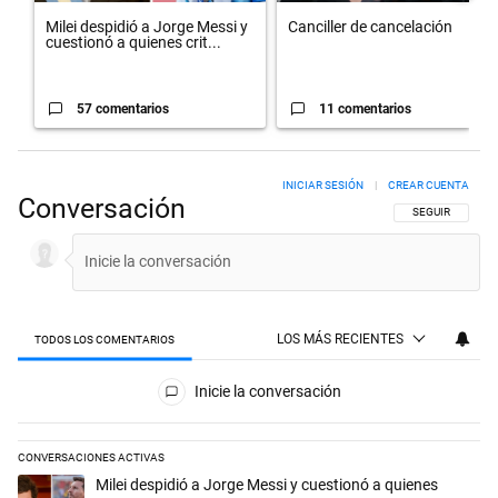
Milei despidió a Jorge Messi y
Canciller de cancelación
cuestionó a quienes crit...
57 comentarios
11 comentarios
INICIAR SESIÓN
|
CREAR CUENTA
Conversación
SIGA ESTA CON
SEGUIR
LOS MÁS RECIENTES
TODOS LOS COMENTARIOS
Todos los comentarios
Inicie la conversación
CONVERSACIONES ACTIVAS
Este listado muestra los artículos con más comentarios en los últimos 
Un artículo de tendencia con el título "Milei despidió a Jorge Messi y
Milei despidió a Jorge Messi y cuestionó a quienes