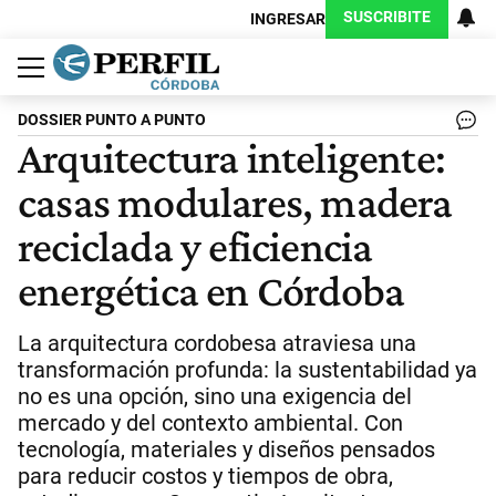
SUSCRIBITE
INGRESAR
Política
Economía
Judiciales
Sociedad
Cultura
Espectáculos
Deportes
Protagonistas
DOSSIER PUNTO A PUNTO
Arquitectura inteligente:
casas modulares, madera
reciclada y eficiencia
energética en Córdoba
La arquitectura cordobesa atraviesa una
transformación profunda: la sustentabilidad ya
no es una opción, sino una exigencia del
mercado y del contexto ambiental. Con
tecnología, materiales y diseños pensados
para reducir costos y tiempos de obra,