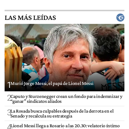
LAS MÁS LEÍDAS
1
Murió Jorge Messi, el papá de Lionel Messi
2
Caputo y Sturzenegger crean un fondo para indemnizar y
“ganar” sindicatos aliados
3
La Rosada busca culpables después de la derrota en el
Senado y recalcula su estrategia
4
Lionel Messi llega a Rosario a las 20.30: velatorio íntimo