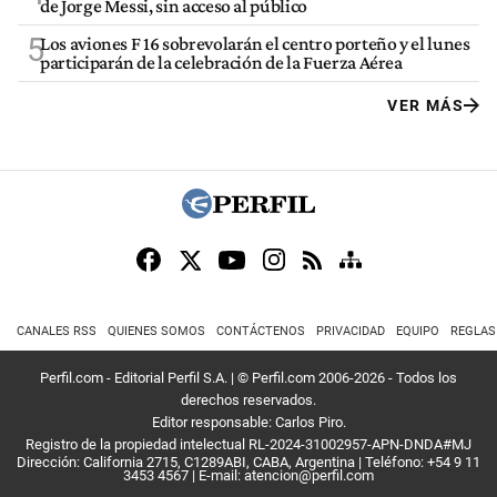
de Jorge Messi, sin acceso al público
5
Los aviones F 16 sobrevolarán el centro porteño y el lunes
participarán de la celebración de la Fuerza Aérea
VER MÁS
CANALES RSS
QUIENES SOMOS
CONTÁCTENOS
PRIVACIDAD
EQUIPO
REGLAS
Perfil.com - Editorial Perfil S.A.
| © Perfil.com 2006-2026 - Todos los
derechos reservados.
Editor responsable: Carlos Piro.
Registro de la propiedad intelectual RL-2024-31002957-APN-DNDA#MJ
Dirección:
California 2715
,
C1289ABI
,
CABA, Argentina
| Teléfono:
+54 9 11
3453 4567
| E-mail:
atencion@perfil.com