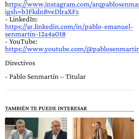
h
ttps://www.instagram.com/arqpablosenmar
igsh=b3FkdnBveDlraXFz
- LinkedIn:
https://ar.linkedin.com/in/pablo-emanuel-
senmartin-12a4a018
- YouTube:
https://www.youtube.com/@pablosenmarti
Directivos
- Pablo Senmartin – Titular
TAMBIÉN TE PUEDE INTERESAR