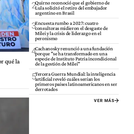
Quirno reconoció que el gobierno de
2
Lula solicitó el retiro del embajador
argentino en Brasil
Encuesta rumbo a 2027: cuatro
3
consultoras midieron el desgaste de
Milei y la crisis de liderazgo en el
peronismo
Cachanosky renunció a una fundación
4
porque "se ha transformado en una
especie de Instituto Patria incondicional
r qué la
de la gestión de Milei"
Tercera Guerra Mundial: la inteligencia
5
artificial reveló cuáles serían los
primeros países latinoamericanos en ser
derrotados
VER MÁS