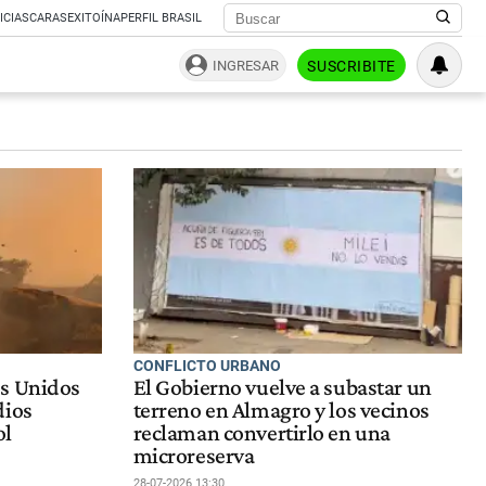
ICIAS
CARAS
EXITOÍNA
PERFIL BRASIL
INGRESAR
SUSCRIBITE
CONFLICTO URBANO
os Unidos
El Gobierno vuelve a subastar un
dios
terreno en Almagro y los vecinos
ol
reclaman convertirlo en una
microreserva
28-07-2026 13:30