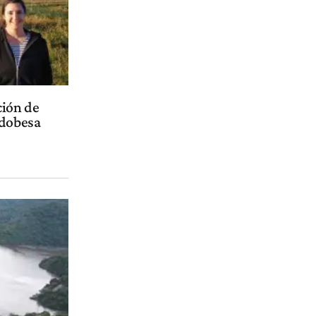
ción de
rdobesa