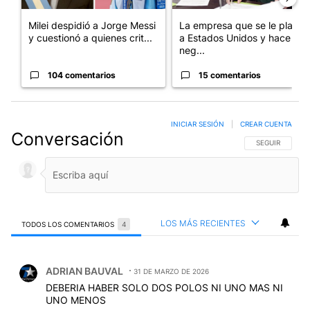
Milei despidió a Jorge Messi
La empresa que se le plantó
y cuestionó a quienes crit...
a Estados Unidos y hace
neg...
104 comentarios
15 comentarios
INICIAR SESIÓN
|
CREAR CUENTA
Conversación
SIGA ESTA CO
SEGUIR
LOS MÁS RECIENTES
TODOS LOS COMENTARIOS
4
Todos los comentarios
Comentario de ADRIAN BAUVAL.
ADRIAN BAUVAL
31 DE MARZO DE 2026
DEBERIA HABER SOLO DOS POLOS NI UNO MAS NI
UNO MENOS