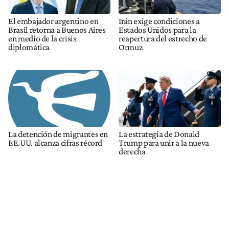
El embajador argentino en
Irán exige condiciones a
Brasil retorna a Buenos Aires
Estados Unidos para la
en medio de la crisis
reapertura del estrecho de
diplomática
Ormuz
La detención de migrantes en
La estrategia de Donald
EE.UU. alcanza cifras récord
Trump para unir a la nueva
derecha