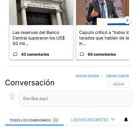
Las reservas del Banco
Caputo criticó a “todos los
Central superaron los US$
tarados que hablan de la
50 mil...
in...
43 comentarios
60 comentarios
INICIAR SESIÓN
|
CREAR CUENTA
Conversación
SIGA ESTA CO
SEGUIR
LOS MÁS RECIENTES
TODOS LOS COMENTARIOS
16
Todos los comentarios
Comentario de DOMINGO FUNES.