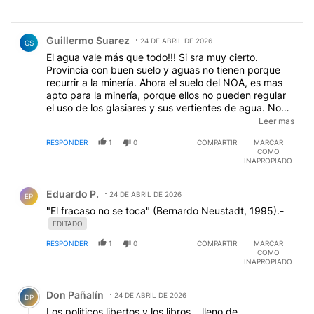
Comentario de Guillermo Suarez.
Guillermo Suarez
24 DE ABRIL DE 2026
GS
El agua vale más que todo!!! Si sra muy cierto.
Provincia con buen suelo y aguas no tienen porque
recurrir a la minería. Ahora el suelo del NOA, es mas
apto para la minería, porque ellos no pueden regular
el uso de los glasiares y sus vertientes de agua. No
son adultos acaso? Ud los quiere condenar a que
Leer mas
siempre sean Provincia pobres??? Ud tuvo la suerte
RESPONDER
1
0
COMPARTIR
MARCAR
de nacer en la zona conocida como Pampa Húmeda,
COMO
otros no y deben buscar en la montañas su futuro
INAPROPIADO
Comentario de Eduardo P..
Eduardo P.
24 DE ABRIL DE 2026
EP
"El fracaso no se toca" (Bernardo Neustadt, 1995).-
EDITADO
RESPONDER
1
0
COMPARTIR
MARCAR
COMO
INAPROPIADO
Comentario de Don Pañalín.
Don Pañalín
24 DE ABRIL DE 2026
DP
Los politicos libertos y los libros... lleno de