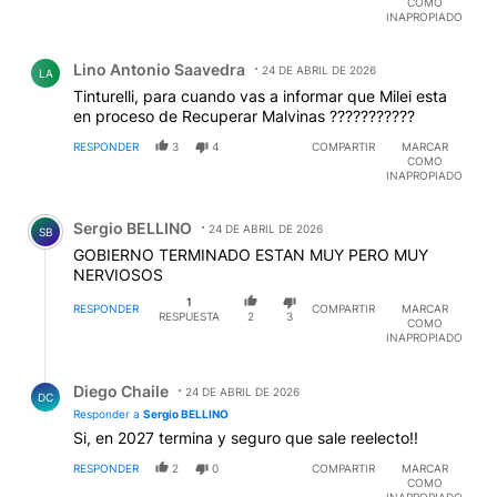
COMO
INAPROPIADO
Comentario de Lino Antonio Saavedra.
Lino Antonio Saavedra
24 DE ABRIL DE 2026
LA
Tinturelli, para cuando vas a informar que Milei esta
en proceso de Recuperar Malvinas ???????????
RESPONDER
3
4
COMPARTIR
MARCAR
COMO
INAPROPIADO
Comentario de Sergio BELLINO.
Sergio BELLINO
24 DE ABRIL DE 2026
SB
GOBIERNO TERMINADO ESTAN MUY PERO MUY
NERVIOSOS
1
RESPONDER
COMPARTIR
MARCAR
RESPUESTA
2
3
COMO
INAPROPIADO
Respuesta de Diego Chaile.
Diego Chaile
24 DE ABRIL DE 2026
DC
Responder a
Sergio BELLINO
Si, en 2027 termina y seguro que sale reelecto!!
RESPONDER
2
0
COMPARTIR
MARCAR
COMO