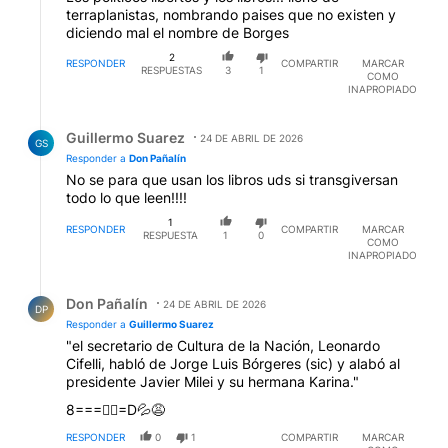
terraplanistas, nombrando paises que no existen y
diciendo mal el nombre de Borges
2
RESPONDER
COMPARTIR
MARCAR
RESPUESTAS
3
1
COMO
INAPROPIADO
Respuesta de Guillermo Suarez.
Guillermo Suarez
24 DE ABRIL DE 2026
GS
Responder a
Don Pañalín
No se para que usan los libros uds si transgiversan
todo lo que leen!!!!
1
RESPONDER
COMPARTIR
MARCAR
RESPUESTA
1
0
COMO
INAPROPIADO
Respuesta de Don Pañalín.
Don Pañalín
24 DE ABRIL DE 2026
DP
Responder a
Guillermo Suarez
"el secretario de Cultura de la Nación, Leonardo
Cifelli, habló de Jorge Luis Bórgeres (sic) y alabó al
presidente Javier Milei y su hermana Karina."
8===✊🏼=D💦😩
RESPONDER
0
1
COMPARTIR
MARCAR