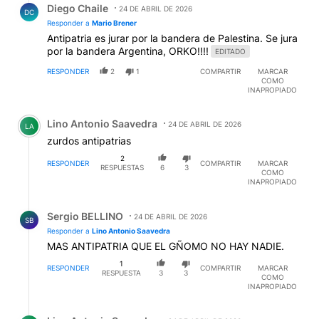
Diego Chaile
24 DE ABRIL DE 2026
DC
Responder a
Mario Brener
Antipatria es jurar por la bandera de Palestina. Se jura
por la bandera Argentina, ORKO!!!!
EDITADO
RESPONDER
2
1
COMPARTIR
MARCAR
COMO
INAPROPIADO
Comentario de Lino Antonio Saavedra.
Lino Antonio Saavedra
24 DE ABRIL DE 2026
LA
zurdos antipatrias
2
RESPONDER
COMPARTIR
MARCAR
RESPUESTAS
6
3
COMO
INAPROPIADO
Respuesta de Sergio BELLINO.
Sergio BELLINO
24 DE ABRIL DE 2026
SB
Responder a
Lino Antonio Saavedra
MAS ANTIPATRIA QUE EL GÑOMO NO HAY NADIE.
1
RESPONDER
COMPARTIR
MARCAR
RESPUESTA
3
3
COMO
INAPROPIADO
Respuesta de Lino Antonio Saavedra.