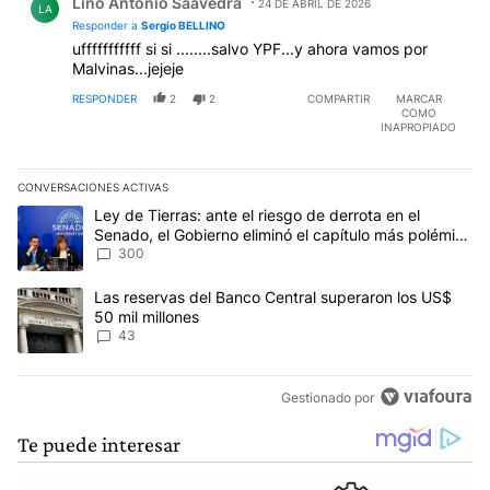
Lino Antonio Saavedra
24 DE ABRIL DE 2026
LA
Responder a
Sergio BELLINO
ufffffffffff si si ........salvo YPF...y ahora vamos por
Malvinas...jejeje
RESPONDER
2
2
COMPARTIR
MARCAR
COMO
INAPROPIADO
CONVERSACIONES ACTIVAS
Este listado muestra los artículos con más comentarios en los últim
Un artículo de tendencia con el título "Ley de Tierras: ante el ri
Ley de Tierras: ante el riesgo de derrota en el
Senado, el Gobierno eliminó el capítulo más polémico
del proyecto
300
Un artículo de tendencia con el título "Las reservas del Banco Ce
Las reservas del Banco Central superaron los US$
50 mil millones
43
Gestionado por