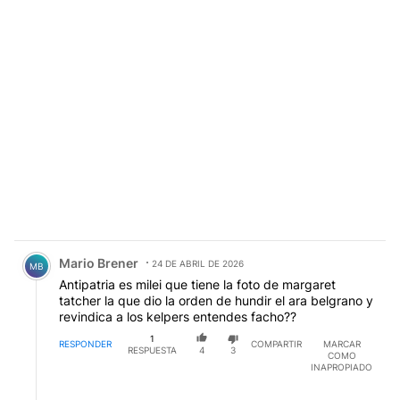
Comentario de Mario Brener.
Mario Brener
24 DE ABRIL DE 2026
MB
Antipatria es milei que tiene la foto de margaret
tatcher la que dio la orden de hundir el ara belgrano y
revindica a los kelpers entendes facho??
1
RESPONDER
COMPARTIR
MARCAR
RESPUESTA
4
3
COMO
INAPROPIADO
Respuesta de Diego Chaile.