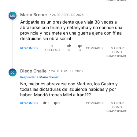
INAPROPIADO
Comentario de Mario Brener.
Mario Brener
24 DE ABRIL DE 2026
MB
Antipatria es un presidente que viaja 38 veces a
abrazarse con trump y netanyahu y no conoce una
provincia y nos mete en una guerra ajena con ff aa
destruidas sin obra social
1
RESPONDER
COMPARTIR
MARCAR
RESPUESTA
5
3
COMO
INAPROPIADO
Respuesta de Diego Chaile.
Diego Chaile
24 DE ABRIL DE 2026
DC
Responder a
Mario Brener
No, mejor es abrazarse con Maduro, los Castro y
todas las dictaduras de izquierda habidas y por
haber. Mandó tropas Milei a Irán???
RESPONDER
3
1
COMPARTIR
MARCAR
COMO
INAPROPIADO