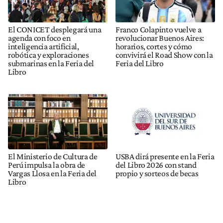
El CONICET desplegará una
Franco Colapinto vuelve a
agenda con foco en
revolucionar Buenos Aires:
inteligencia artificial,
horarios, cortes y cómo
robótica y exploraciones
convivirá el Road Show con la
submarinas en la Feria del
Feria del Libro
Libro
El Ministerio de Cultura de
USBA dirá presente en la Feria
Perú impulsa la obra de
del Libro 2026 con stand
Vargas Llosa en la Feria del
propio y sorteos de becas
Libro