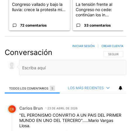
Congreso vallado y bajo la
La tensión frente al
lluvia: crece la protesta mi...
Congreso no cede:
continúan los in...
72 comentarios
33 comentarios
INICIAR SESIÓN
|
CREAR CUENTA
Conversación
SIGA ESTA CO
SEGUIR
LOS MÁS RECIENTES
TODOS LOS COMENTARIOS
5
Todos los comentarios
Comentario de Carlos Brun.
Carlos Brun
23 DE ABRIL DE 2026
CB
"EL PERONISMO CONVIRTIO A UN PAIS DEL PRIMER
MUNDO EN UNO DEL TERCERO".....Mario Vargas
Llosa.