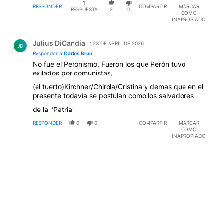
1
RESPONDER
COMPARTIR
MARCAR
RESPUESTA
2
0
COMO
INAPROPIADO
Respuesta de Julius DiCandia.
Julius DiCandia
23 DE ABRIL DE 2026
JD
Responder a
Carlos Brun
No fue el Peronismo, Fueron los que Perón tuvo
exilados por comunistas,
(el tuerto)Kirchner/Chirola/Cristina y demas que en el
presente todavía se postulan como los salvadores
de la "Patria"
RESPONDER
0
0
COMPARTIR
MARCAR
COMO
INAPROPIADO