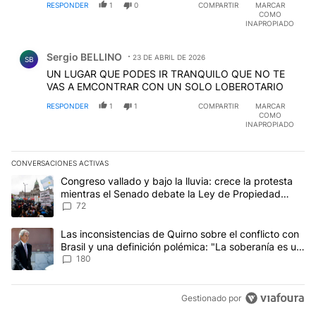
RESPONDER
1
0
COMPARTIR
MARCAR
COMO
INAPROPIADO
Comentario de Sergio BELLINO.
Sergio BELLINO
23 DE ABRIL DE 2026
SB
UN LUGAR QUE PODES IR TRANQUILO QUE NO TE
VAS A EMCONTRAR CON UN SOLO LOBEROTARIO
RESPONDER
1
1
COMPARTIR
MARCAR
COMO
INAPROPIADO
CONVERSACIONES ACTIVAS
Este listado muestra los artículos con más comentarios en los últim
Un artículo de tendencia con el título "Congreso vallado y bajo la
Congreso vallado y bajo la lluvia: crece la protesta
mientras el Senado debate la Ley de Propiedad
Privada
72
Un artículo de tendencia con el título "Las inconsistencias de Qui
Las inconsistencias de Quirno sobre el conflicto con
Brasil y una definición polémica: "La soberanía es un
concepto antiguo"
180
Gestionado por