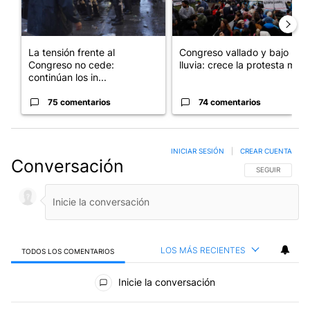
La tensión frente al
Congreso vallado y bajo la
Congreso no cede:
lluvia: crece la protesta mi...
continúan los in...
75 comentarios
74 comentarios
INICIAR SESIÓN
|
CREAR CUENTA
Conversación
SIGA ESTA CO
SEGUIR
LOS MÁS RECIENTES
TODOS LOS COMENTARIOS
Todos los comentarios
Inicie la conversación