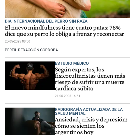
DÍA INTERNACIONAL DEL PERRO SIN RAZA
El nuevo mindfulness tiene cuatro patas: 78%
dice que su perro lo obliga a frenar y reconectar
28-05-2025 08:30
PERFIL REDACCIÓN CÓRDOBA
ESTUDIO MÉDICO
Según expertos, los
fisicoculturistas tienen más
riesgo de sufrir una muerte
cardíaca súbita
21-05-2025 14:51
RADIOGRAFÍA ACTUALIZADA DE LA
SALUD MENTAL
Ansiedad, crisis y depresión:
cómo se sienten los
argentinos hoy