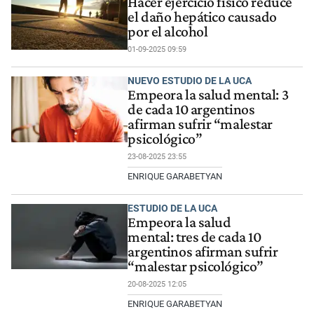
Hacer ejercicio físico reduce
el daño hepático causado
por el alcohol
01-09-2025 09:59
NUEVO ESTUDIO DE LA UCA
Empeora la salud mental: 3
de cada 10 argentinos
afirman sufrir “malestar
psicológico”
23-08-2025 23:55
ENRIQUE GARABETYAN
ESTUDIO DE LA UCA
Empeora la salud
mental: tres de cada 10
argentinos afirman sufrir
“malestar psicológico”
20-08-2025 12:05
ENRIQUE GARABETYAN