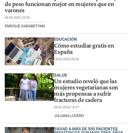
de peso funcionan mejor en mujeres que en
varones
06-03-2026 23:55
ENRIQUE GARABETYAN
EDUCACIÓN
Cómo estudiar gratis en
España
18-02-2026 09:24
SALUD
Un estudio reveló que las
mujeres vegetarianas son
más propensas a sufrir
fracturas de cadera
05-02-2026 16:37
JULIANA LUCERO
SIGUIÓ A MÁS DE 500 PACIENTES
PEDIÁTRICOS DURANTE TRES AÑOS