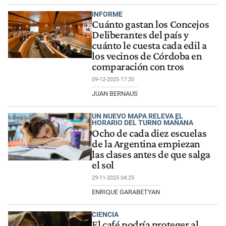
INFORME
Cuánto gastan los Concejos
Deliberantes del país y
cuánto le cuesta cada edil a
los vecinos de Córdoba en
comparación con tros
09-12-2025 17:20
JUAN BERNAUS
UN NUEVO MAPA RELEVA EL
HORARIO DEL TURNO MAÑANA
Ocho de cada diez escuelas
de la Argentina empiezan
las clases antes de que salga
el sol
29-11-2025 04:25
ENRIQUE GARABETYAN
CIENCIA
El café podría proteger al