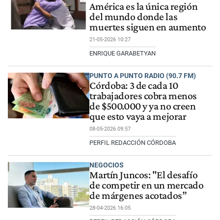
América es la única región
del mundo donde las
muertes siguen en aumento
21-05-2026 10:27
ENRIQUE GARABETYAN
PUNTO A PUNTO RADIO (90.7 FM)
Córdoba: 3 de cada 10
trabajadores cobra menos
de $500.000 y ya no creen
que esto vaya a mejorar
08-05-2026 09:57
PERFIL REDACCIÓN CÓRDOBA
NEGOCIOS
Martín Juncos: "El desafío
de competir en un mercado
de márgenes acotados”
28-04-2026 16:05