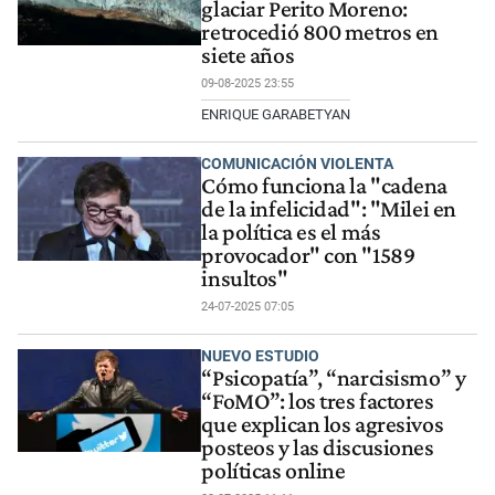
glaciar Perito Moreno:
retrocedió 800 metros en
siete años
09-08-2025 23:55
ENRIQUE GARABETYAN
COMUNICACIÓN VIOLENTA
Cómo funciona la "cadena
de la infelicidad": "Milei en
la política es el más
provocador" con "1589
insultos"
24-07-2025 07:05
NUEVO ESTUDIO
“Psicopatía”, “narcisismo” y
“FoMO”: los tres factores
que explican los agresivos
posteos y las discusiones
políticas online