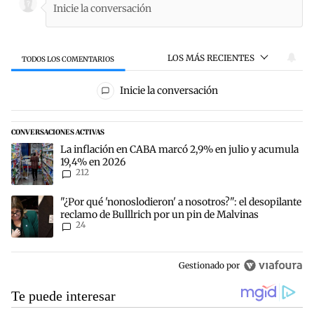
LOS MÁS RECIENTES
TODOS LOS COMENTARIOS
Todos los comentarios
Inicie la conversación
CONVERSACIONES ACTIVAS
Este listado muestra los artículos con más comentarios en los últim
Un artículo de tendencia con el título "La inflación en CABA marc
La inflación en CABA marcó 2,9% en julio y acumula
19,4% en 2026
212
Un artículo de tendencia con el título ""¿Por qué 'nonoslodieron' a
"¿Por qué 'nonoslodieron' a nosotros?": el desopilante
reclamo de Bulllrich por un pin de Malvinas
24
Gestionado por