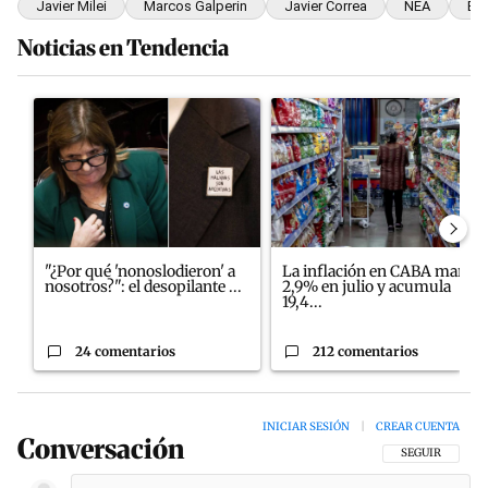
Javier Milei
Marcos Galperin
Javier Correa
NEA
Bue
Noticias en Tendencia
Este listado muestra los artículos con más comentarios en los últim
Un artículo de tendencia con el título ""¿Por qué 'nonoslodieron'
Un artículo de tendencia con e
"¿Por qué 'nonoslodieron' a
La inflación en CABA marcó
nosotros?": el desopilante ...
2,9% en julio y acumula
19,4...
24 comentarios
212 comentarios
INICIAR SESIÓN
|
CREAR CUENTA
Conversación
SIGA ESTA CON
SEGUIR