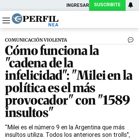
SUSCRIBITE
INGRESAR
Política
Economía
Actualidad
COMUNICACIÓN VIOLENTA
Cómo funciona la
"cadena de la
infelicidad": "Milei en la
política es el más
provocador" con "1589
insultos"
“Milei es el número 9 en la Argentina que más
insultos utiliza. Todos los anteriores son trolls",