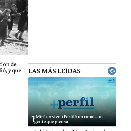
ción de
LAS MÁS LEÍDAS
ió, y que
¡Mirá en vivo +Perfil!: un canal con
1
gente que piensa