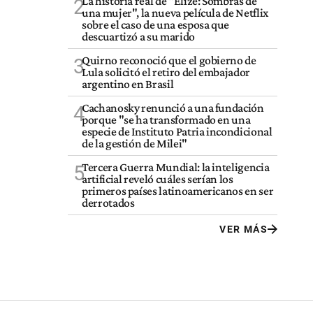
La historia real de "Elize: Sombras de
2
una mujer", la nueva película de Netflix
sobre el caso de una esposa que
descuartizó a su marido
Quirno reconoció que el gobierno de
3
Lula solicitó el retiro del embajador
argentino en Brasil
Cachanosky renunció a una fundación
4
porque "se ha transformado en una
especie de Instituto Patria incondicional
de la gestión de Milei"
Tercera Guerra Mundial: la inteligencia
5
artificial reveló cuáles serían los
primeros países latinoamericanos en ser
derrotados
VER MÁS