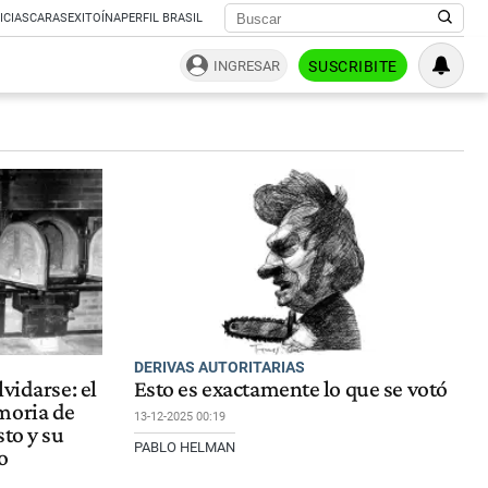
ICIAS
CARAS
EXITOÍNA
PERFIL BRASIL
INGRESAR
SUSCRIBITE
DERIVAS AUTORITARIAS
vidarse: el
Esto es exactamente lo que se votó
moria de
13-12-2025 00:19
to y su
PABLO HELMAN
o