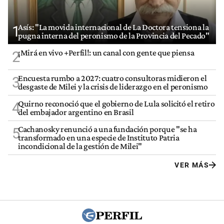
Asís: "La movida internacional de La Doctora tensiona la
1
pugna interna del peronismo de la Provincia del Pecado"
¡Mirá en vivo +Perfil!: un canal con gente que piensa
2
Encuesta rumbo a 2027: cuatro consultoras midieron el
3
desgaste de Milei y la crisis de liderazgo en el peronismo
Quirno reconoció que el gobierno de Lula solicitó el retiro
4
del embajador argentino en Brasil
Cachanosky renunció a una fundación porque "se ha
5
transformado en una especie de Instituto Patria
incondicional de la gestión de Milei"
VER MÁS