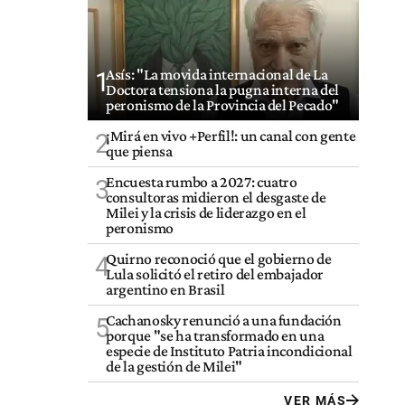
Asís: "La movida internacional de La
1
Doctora tensiona la pugna interna del
peronismo de la Provincia del Pecado"
¡Mirá en vivo +Perfil!: un canal con gente
2
que piensa
Encuesta rumbo a 2027: cuatro
3
consultoras midieron el desgaste de
Milei y la crisis de liderazgo en el
peronismo
Quirno reconoció que el gobierno de
4
Lula solicitó el retiro del embajador
argentino en Brasil
Cachanosky renunció a una fundación
5
porque "se ha transformado en una
especie de Instituto Patria incondicional
de la gestión de Milei"
VER MÁS