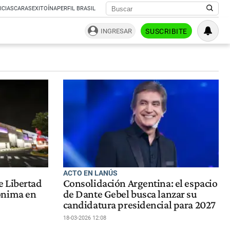
ICIAS
CARAS
EXITOÍNA
PERFIL BRASIL
INGRESAR
SUSCRIBITE
ACTO EN LANÚS
 Libertad
Consolidación Argentina: el espacio
ónima en
de Dante Gebel busca lanzar su
candidatura presidencial para 2027
18-03-2026 12:08