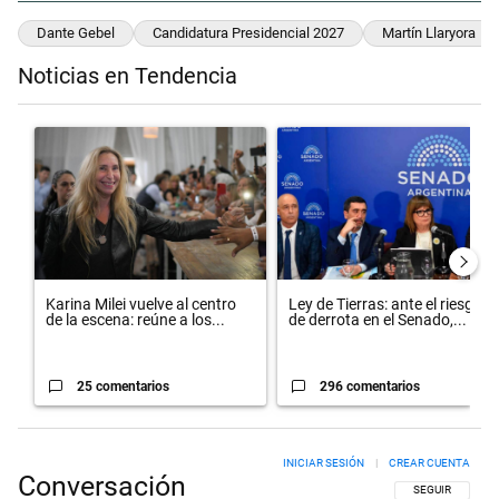
Dante Gebel
Candidatura Presidencial 2027
Martín Llaryora
Noticias en Tendencia
Este listado muestra los artículos con más comentarios en los últimos 
Un artículo de tendencia con el título "Karina Milei vuelve al centr
Un artículo de tendencia con el t
Karina Milei vuelve al centro
Ley de Tierras: ante el riesgo
de la escena: reúne a los...
de derrota en el Senado,...
25 comentarios
296 comentarios
INICIAR SESIÓN
|
CREAR CUENTA
Conversación
SIGA ESTA CON
SEGUIR