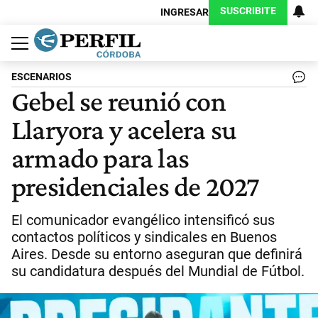
SUSCRIBITE
INGRESAR
Política
Economía
Judiciales
Sociedad
Cultura
Espectáculos
Deportes
Protagonistas
ESCENARIOS
Gebel se reunió con
Llaryora y acelera su
armado para las
presidenciales de 2027
El comunicador evangélico intensificó sus
contactos políticos y sindicales en Buenos
Aires. Desde su entorno aseguran que definirá
su candidatura después del Mundial de Fútbol.