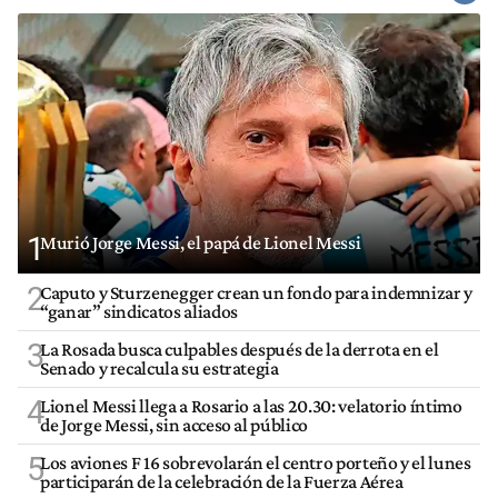
1
Murió Jorge Messi, el papá de Lionel Messi
2
Caputo y Sturzenegger crean un fondo para indemnizar y
“ganar” sindicatos aliados
3
La Rosada busca culpables después de la derrota en el
Senado y recalcula su estrategia
4
Lionel Messi llega a Rosario a las 20.30: velatorio íntimo
de Jorge Messi, sin acceso al público
5
Los aviones F 16 sobrevolarán el centro porteño y el lunes
participarán de la celebración de la Fuerza Aérea