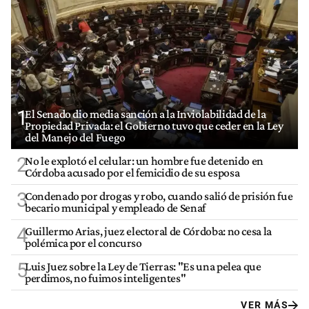
1
El Senado dio media sanción a la Inviolabilidad de la
Propiedad Privada: el Gobierno tuvo que ceder en la Ley
del Manejo del Fuego
2
No le explotó el celular: un hombre fue detenido en
Córdoba acusado por el femicidio de su esposa
3
Condenado por drogas y robo, cuando salió de prisión fue
becario municipal y empleado de Senaf
4
Guillermo Arias, juez electoral de Córdoba: no cesa la
polémica por el concurso
5
Luis Juez sobre la Ley de Tierras: "Es una pelea que
perdimos, no fuimos inteligentes"
VER MÁS