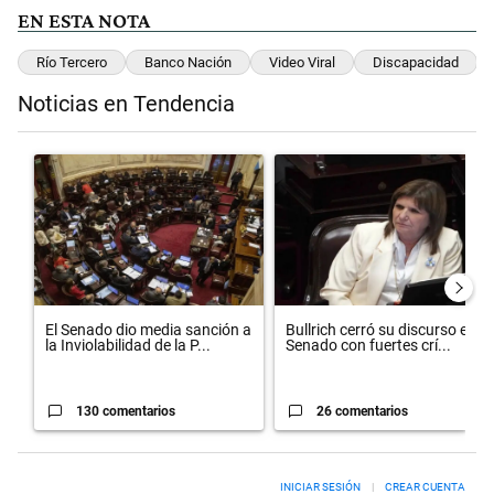
EN ESTA NOTA
Río Tercero
Banco Nación
Video Viral
Discapacidad
Noticias en Tendencia
Este listado muestra los artículos con más comentarios en los últimos 
Un artículo de tendencia con el título "El Senado dio media sanción 
Un artículo de tendencia con el t
El Senado dio media sanción a
Bullrich cerró su discurso en el
la Inviolabilidad de la P...
Senado con fuertes crí...
130 comentarios
26 comentarios
INICIAR SESIÓN
|
CREAR CUENTA