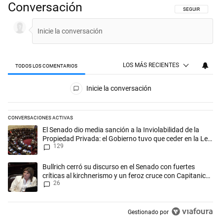
Conversación
SIGA ESTA CON
SEGUIR
LOS MÁS RECIENTES
TODOS LOS COMENTARIOS
Todos los comentarios
Inicie la conversación
CONVERSACIONES ACTIVAS
Este listado muestra los artículos con más comentarios en los últimos 
Un artículo de tendencia con el título "El Senado dio media sanción a l
El Senado dio media sanción a la Inviolabilidad de la
Propiedad Privada: el Gobierno tuvo que ceder en la Ley
129
del Manejo del Fuego
Un artículo de tendencia con el título "Bullrich cerró su discurso en el 
Bullrich cerró su discurso en el Senado con fuertes
críticas al kirchnerismo y un feroz cruce con Capitanich
26
al que le gritó “¡cállate!”
Gestionado por