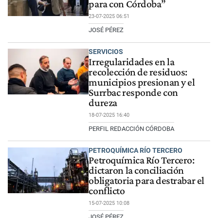
para con Córdoba”
23-07-2025 06:51
JOSÉ PÉREZ
SERVICIOS
Irregularidades en la
recolección de residuos:
municipios presionan y el
Surrbac responde con
dureza
18-07-2025 16:40
PERFIL REDACCIÓN CÓRDOBA
PETROQUÍMICA RÍO TERCERO
Petroquímica Río Tercero:
dictaron la conciliación
obligatoria para destrabar el
conflicto
15-07-2025 10:08
JOSÉ PÉREZ