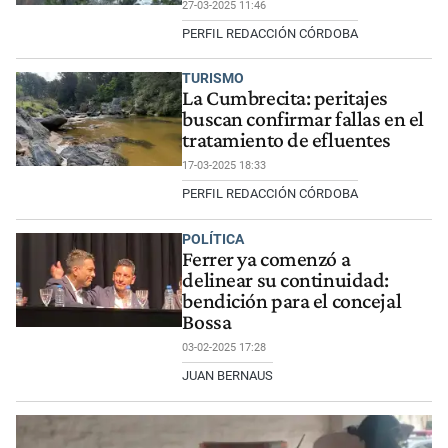
27-03-2025 11:46
PERFIL REDACCIÓN CÓRDOBA
TURISMO
La Cumbrecita: peritajes
buscan confirmar fallas en el
tratamiento de efluentes
17-03-2025 18:33
PERFIL REDACCIÓN CÓRDOBA
POLÍTICA
Ferrer ya comenzó a
delinear su continuidad:
bendición para el concejal
Bossa
03-02-2025 17:28
JUAN BERNAUS