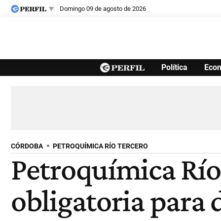
domingo 09 de agosto de 2026
Últimas noticias
Política
Eco
Inicio
Ahora
Opinión
Cultura
Arte
Educación
Videos
Córdoba
Reperfilar
Diario del Juicio
CÓRDOBA
PETROQUÍMICA RÍO TERCERO
Petroquímica Río 
obligatoria para 