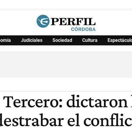
nomía
Judiciales
Sociedad
Cultura
Espectácul
Política
Pymes
Salud
Internacional
Clima
Deportes
Business
Noticias
Caras
Tercero: dictaron 
destrabar el confli