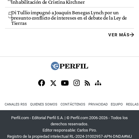
inhabilitación de Cristina Kirchner
Di Tullio impugnó a Joaquín Benegas Lynch por un
5
presunto conflicto de intereses en el debate de la Ley de
Tierras
VER MÁS
CANALES RSS
QUIENES SOMOS
CONTÁCTENOS
PRIVACIDAD
EQUIPO
REGLAS
Perfil.com - Editorial Perfil S.A.
| © Perfil.com 2006-2026 - Todos los
derechos reservados.
Editor responsable: Carlos Piro.
Registro de la propiedad intelectual RL-2024-31002957-APN-DNDA#MJ