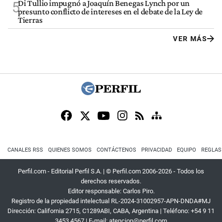
Di Tullio impugnó a Joaquín Benegas Lynch por un
5
presunto conflicto de intereses en el debate de la Ley de
Tierras
VER MÁS
CANALES RSS
QUIENES SOMOS
CONTÁCTENOS
PRIVACIDAD
EQUIPO
REGLAS
Perfil.com - Editorial Perfil S.A.
| © Perfil.com 2006-2026 - Todos los
derechos reservados.
Editor responsable: Carlos Piro.
Registro de la propiedad intelectual RL-2024-31002957-APN-DNDA#MJ
Dirección:
California 2715
,
C1289ABI
,
CABA, Argentina
| Teléfono:
+54 9 11
3453 4567
| E-mail:
atencion@perfil.com