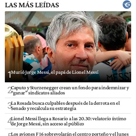
LAS MÁS LEÍDAS
Murió Jorge Messi, el papá de Lionel Messi
1
Caputo y Sturzenegger crean un fondo para indemnizar y
2
“ganar” sindicatos aliados
La Rosada busca culpables después de la derrota en el
3
Senado y recalcula su estrategia
Lionel Messi llega a Rosario a las 20.30: velatorio íntimo
4
de Jorge Messi, sin acceso al público
Los aviones F 16 sobrevolarán el centro porteño y el lunes