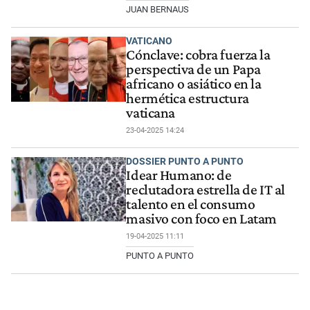
JUAN BERNAUS
VATICANO
Cónclave: cobra fuerza la
perspectiva de un Papa
africano o asiático en la
hermética estructura
vaticana
23-04-2025 14:24
DOSSIER PUNTO A PUNTO
Idear Humano: de
reclutadora estrella de IT al
talento en el consumo
masivo con foco en Latam
19-04-2025 11:11
PUNTO A PUNTO