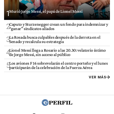
Murió Jorge Messi, el papá de Lionel Messi
1
Caputo y Sturzenegger crean un fondo para indemnizar y
2
“ganar” sindicatos aliados
La Rosada busca culpables después de la derrota en el
3
Senado y recalcula su estrategia
Lionel Messi llega a Rosario a las 20.30: velatorio íntimo
4
de Jorge Messi, sin acceso al público
Los aviones F 16 sobrevolarán el centro porteño y el lunes
5
participarán de la celebración de la Fuerza Aérea
VER MÁS