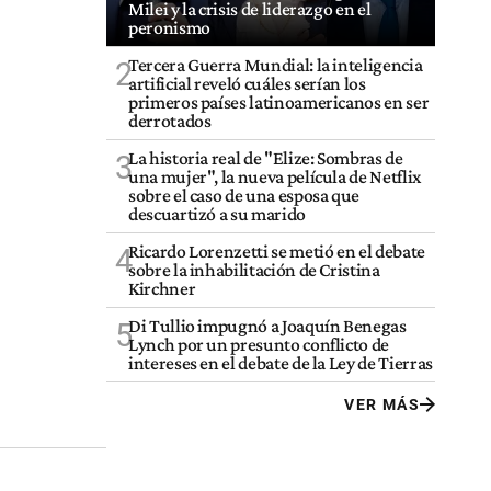
Milei y la crisis de liderazgo en el
peronismo
Tercera Guerra Mundial: la inteligencia
2
artificial reveló cuáles serían los
primeros países latinoamericanos en ser
derrotados
La historia real de "Elize: Sombras de
3
una mujer", la nueva película de Netflix
sobre el caso de una esposa que
descuartizó a su marido
Ricardo Lorenzetti se metió en el debate
4
sobre la inhabilitación de Cristina
Kirchner
Di Tullio impugnó a Joaquín Benegas
5
Lynch por un presunto conflicto de
intereses en el debate de la Ley de Tierras
VER MÁS