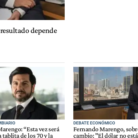
l resultado depende
BIARIO
DEBATE ECONÓMICO
arengo: “Esta vez será
Fernando Marengo, sobre
a tablita de los 70 y la
cambio: "El dólar no está