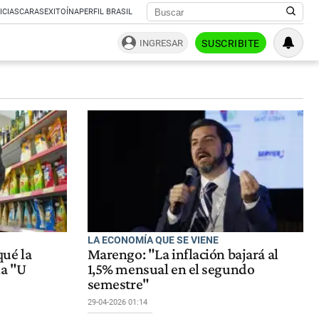
ICIAS
CARAS
EXITOÍNA
PERFIL BRASIL
INGRESAR
SUSCRIBITE
LA ECONOMÍA QUE SE VIENE
ué la
Marengo: "La inflación bajará al
na "U
1,5% mensual en el segundo
semestre"
29-04-2026 01:14