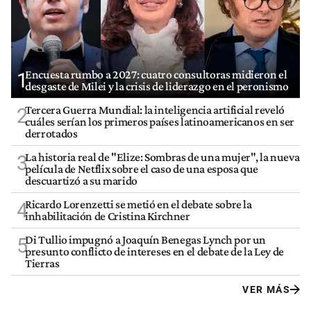
Encuesta rumbo a 2027: cuatro consultoras midieron el
1
desgaste de Milei y la crisis de liderazgo en el peronismo
Tercera Guerra Mundial: la inteligencia artificial reveló
2
cuáles serían los primeros países latinoamericanos en ser
derrotados
La historia real de "Elize: Sombras de una mujer", la nueva
3
película de Netflix sobre el caso de una esposa que
descuartizó a su marido
Ricardo Lorenzetti se metió en el debate sobre la
4
inhabilitación de Cristina Kirchner
Di Tullio impugnó a Joaquín Benegas Lynch por un
5
presunto conflicto de intereses en el debate de la Ley de
Tierras
VER MÁS