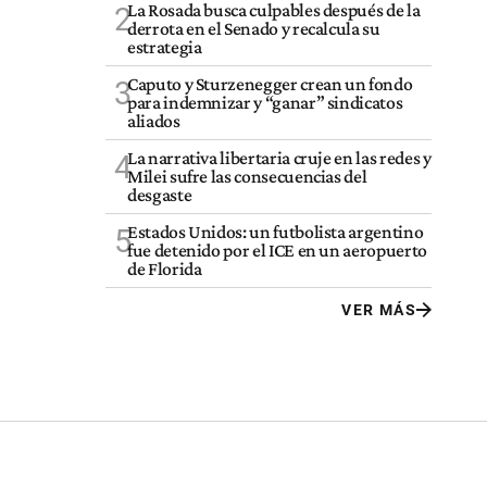
La Rosada busca culpables después de la
2
derrota en el Senado y recalcula su
estrategia
Caputo y Sturzenegger crean un fondo
3
para indemnizar y “ganar” sindicatos
aliados
La narrativa libertaria cruje en las redes y
4
Milei sufre las consecuencias del
desgaste
Estados Unidos: un futbolista argentino
5
fue detenido por el ICE en un aeropuerto
de Florida
VER MÁS