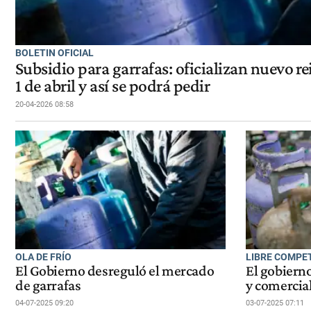
BOLETIN OFICIAL
Subsidio para garrafas: oficializan nuevo re
1 de abril y así se podrá pedir
20-04-2026 08:58
OLA DE FRÍO
LIBRE COMPE
El Gobierno desreguló el mercado
El gobierno
de garrafas
y comercial
04-07-2025 09:20
03-07-2025 07:11