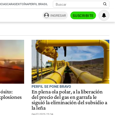
ICIAS
CARAS
EXITOÍNA
PERFIL BRASIL
INGRESAR
SUSCRIBITE
PERFIL SE PONE BRAVO
ósito:
En plena ola polar, a la liberación
xplosiones
del precio del gas en garrafa le
siguió la eliminación del subsidio a
la leña
04-07-2025 23:34