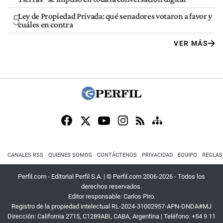
Ley de Propiedad Privada: qué senadores votaron a favor y
5
cuáles en contra
VER MÁS
CANALES RSS
QUIENES SOMOS
CONTÁCTENOS
PRIVACIDAD
EQUIPO
REGLAS
Perfil.com - Editorial Perfil S.A.
| © Perfil.com 2006-2026 - Todos los
derechos reservados.
Editor responsable: Carlos Piro.
Registro de la propiedad intelectual RL-2024-31002957-APN-DNDA#MJ
Dirección:
California 2715
,
C1289ABI
,
CABA, Argentina
| Teléfono:
+54 9 11