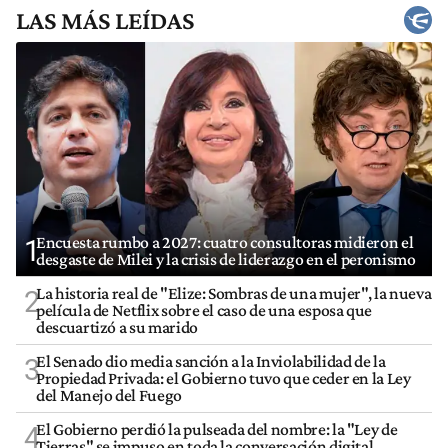
LAS MÁS LEÍDAS
Encuesta rumbo a 2027: cuatro consultoras midieron el
1
desgaste de Milei y la crisis de liderazgo en el peronismo
La historia real de "Elize: Sombras de una mujer", la nueva
2
película de Netflix sobre el caso de una esposa que
descuartizó a su marido
El Senado dio media sanción a la Inviolabilidad de la
3
Propiedad Privada: el Gobierno tuvo que ceder en la Ley
del Manejo del Fuego
El Gobierno perdió la pulseada del nombre: la "Ley de
4
Tierras" se impuso en toda la conversación digital