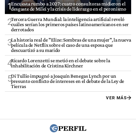
Encuesta rumbo a 2027: cuatro consultoras midieron el
1
desgaste de Milei y la crisis de liderazgo en el peronismo
Tercera Guerra Mundial: la inteligencia artificial reveló
2
cuáles serían los primeros países latinoamericanos en ser
derrotados
La historia real de "Elize: Sombras de una mujer", la nueva
3
película de Netflix sobre el caso de una esposa que
descuartizó a su marido
Ricardo Lorenzetti se metió en el debate sobre la
4
inhabilitación de Cristina Kirchner
Di Tullio impugnó a Joaquín Benegas Lynch por un
5
presunto conflicto de intereses en el debate de la Ley de
Tierras
VER MÁS