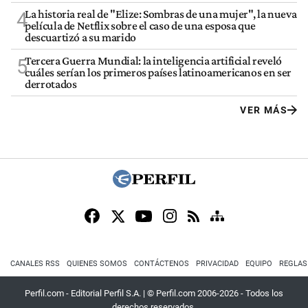
La historia real de "Elize: Sombras de una mujer", la nueva
4
película de Netflix sobre el caso de una esposa que
descuartizó a su marido
Tercera Guerra Mundial: la inteligencia artificial reveló
5
cuáles serían los primeros países latinoamericanos en ser
derrotados
VER MÁS
CANALES RSS
QUIENES SOMOS
CONTÁCTENOS
PRIVACIDAD
EQUIPO
REGLAS
Perfil.com - Editorial Perfil S.A.
| © Perfil.com 2006-2026 - Todos los
derechos reservados.