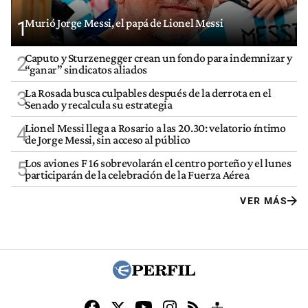
Murió Jorge Messi, el papá de Lionel Messi
1
Caputo y Sturzenegger crean un fondo para indemnizar y
2
“ganar” sindicatos aliados
La Rosada busca culpables después de la derrota en el
3
Senado y recalcula su estrategia
Lionel Messi llega a Rosario a las 20.30: velatorio íntimo
4
de Jorge Messi, sin acceso al público
Los aviones F 16 sobrevolarán el centro porteño y el lunes
5
participarán de la celebración de la Fuerza Aérea
VER MÁS