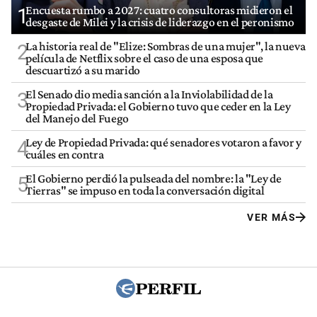
Encuesta rumbo a 2027: cuatro consultoras midieron el
1
desgaste de Milei y la crisis de liderazgo en el peronismo
La historia real de "Elize: Sombras de una mujer", la nueva
2
película de Netflix sobre el caso de una esposa que
descuartizó a su marido
El Senado dio media sanción a la Inviolabilidad de la
3
Propiedad Privada: el Gobierno tuvo que ceder en la Ley
del Manejo del Fuego
Ley de Propiedad Privada: qué senadores votaron a favor y
4
cuáles en contra
El Gobierno perdió la pulseada del nombre: la "Ley de
5
Tierras" se impuso en toda la conversación digital
VER MÁS