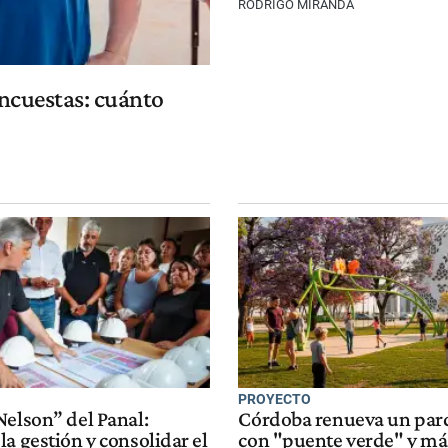
RODRIGO MIRANDA
encuestas: cuánto
PROYECTO
Nelson” del Panal:
Córdoba renueva un par
a gestión y consolidar el
con "puente verde" y má