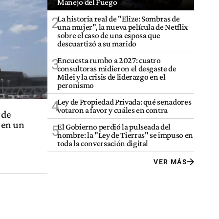
Manejo del Fuego
La historia real de "Elize: Sombras de
2
una mujer", la nueva película de Netflix
sobre el caso de una esposa que
descuartizó a su marido
Encuesta rumbo a 2027: cuatro
3
consultoras midieron el desgaste de
Milei y la crisis de liderazgo en el
peronismo
Ley de Propiedad Privada: qué senadores
4
votaron a favor y cuáles en contra
 de
 en un
El Gobierno perdió la pulseada del
5
nombre: la "Ley de Tierras" se impuso en
toda la conversación digital
VER MÁS