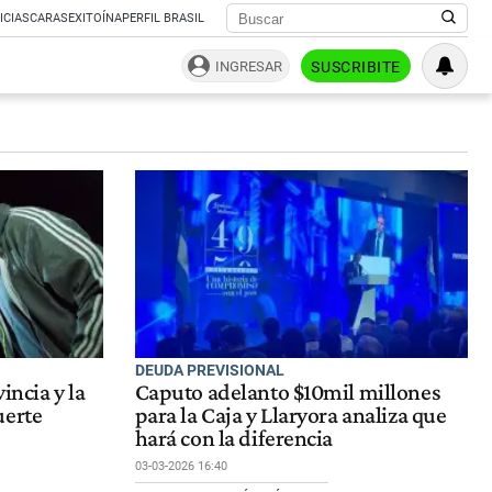
ICIAS
CARAS
EXITOÍNA
PERFIL BRASIL
INGRESAR
SUSCRIBITE
DEUDA PREVISIONAL
incia y la
Caputo adelanto $10mil millones
uerte
para la Caja y Llaryora analiza que
hará con la diferencia
03-03-2026 16:40