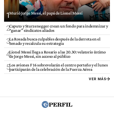
Murió Jorge Messi, el papá de Lionel Messi
1
Caputo y Sturzenegger crean un fondo para indemnizar y
2
“ganar” sindicatos aliados
La Rosada busca culpables después de la derrota en el
3
Senado y recalcula su estrategia
Lionel Messi llega a Rosario a las 20.30: velatorio íntimo
4
de Jorge Messi, sin acceso al público
Los aviones F 16 sobrevolarán el centro porteño y el lunes
5
participarán de la celebración de la Fuerza Aérea
VER MÁS