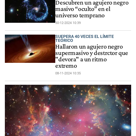
Descubren un agujero negro
masivo “oculto” en el
universo temprano
30-12-2024 10:39
SUEPERA 40 VECES EL LÍMITE
TEÓRICO
Hallaron un agujero negro
supermasivo y destrctor que
"devora" a un ritmo
extremo
08-11-2024 10:35