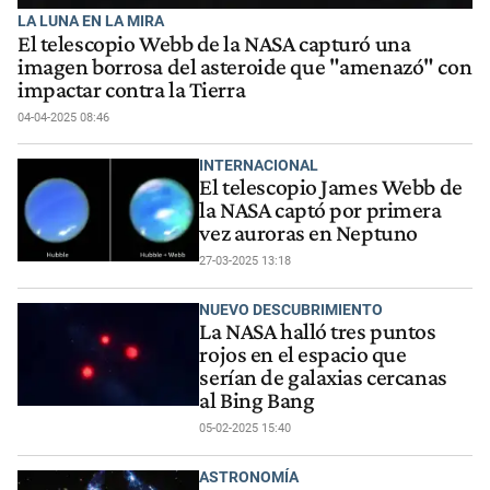
LA LUNA EN LA MIRA
El telescopio Webb de la NASA capturó una
imagen borrosa del asteroide que "amenazó" con
impactar contra la Tierra
04-04-2025 08:46
INTERNACIONAL
El telescopio James Webb de
la NASA captó por primera
vez auroras en Neptuno
27-03-2025 13:18
NUEVO DESCUBRIMIENTO
La NASA halló tres puntos
rojos en el espacio que
serían de galaxias cercanas
al Bing Bang
05-02-2025 15:40
ASTRONOMÍA