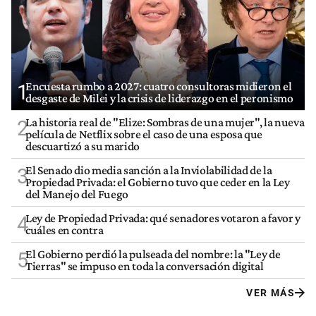
Encuesta rumbo a 2027: cuatro consultoras midieron el
1
desgaste de Milei y la crisis de liderazgo en el peronismo
La historia real de "Elize: Sombras de una mujer", la nueva
2
película de Netflix sobre el caso de una esposa que
descuartizó a su marido
El Senado dio media sanción a la Inviolabilidad de la
3
Propiedad Privada: el Gobierno tuvo que ceder en la Ley
del Manejo del Fuego
Ley de Propiedad Privada: qué senadores votaron a favor y
4
cuáles en contra
El Gobierno perdió la pulseada del nombre: la "Ley de
5
Tierras" se impuso en toda la conversación digital
VER MÁS