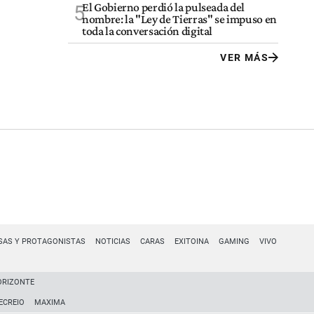
El Gobierno perdió la pulseada del
5
nombre: la "Ley de Tierras" se impuso en
toda la conversación digital
VER MÁS
SAS Y PROTAGONISTAS
NOTICIAS
CARAS
EXITOINA
GAMING
VIVO
ORIZONTE
ECREIO
MAXIMA