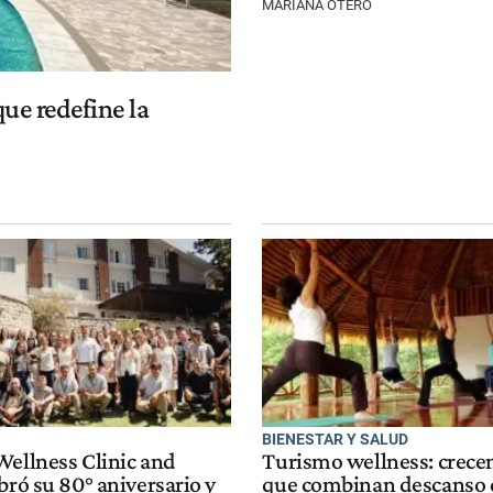
MARIANA OTERO
ue redefine la
BIENESTAR Y SALUD
Wellness Clinic and
Turismo wellness: crecen
bró su 80° aniversario y
que combinan descanso 