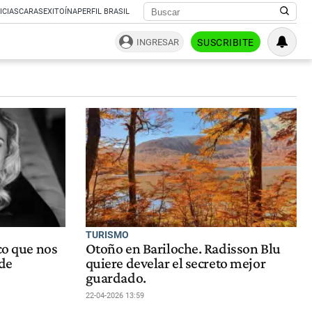
ICIAS
CARAS
EXITOÍNA
PERFIL BRASIL
INGRESAR
SUSCRIBITE
TURISMO
co que nos
Otoño en Bariloche. Radisson Blu
 de
quiere develar el secreto mejor
guardado.
22-04-2026 13:59