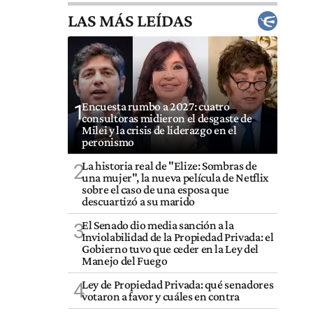
LAS MÁS LEÍDAS
Encuesta rumbo a 2027: cuatro
1
consultoras midieron el desgaste de
Milei y la crisis de liderazgo en el
peronismo
La historia real de "Elize: Sombras de
2
una mujer", la nueva película de Netflix
sobre el caso de una esposa que
descuartizó a su marido
El Senado dio media sanción a la
3
Inviolabilidad de la Propiedad Privada: el
Gobierno tuvo que ceder en la Ley del
Manejo del Fuego
Ley de Propiedad Privada: qué senadores
4
votaron a favor y cuáles en contra