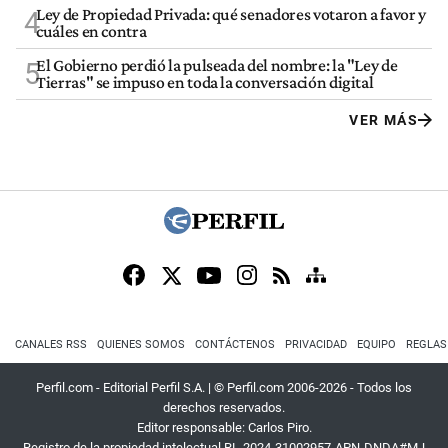
Ley de Propiedad Privada: qué senadores votaron a favor y
4
cuáles en contra
El Gobierno perdió la pulseada del nombre: la "Ley de
5
Tierras" se impuso en toda la conversación digital
VER MÁS
CANALES RSS
QUIENES SOMOS
CONTÁCTENOS
PRIVACIDAD
EQUIPO
REGLAS
Perfil.com - Editorial Perfil S.A.
| © Perfil.com 2006-2026 - Todos los
derechos reservados.
Editor responsable: Carlos Piro.
Registro de la propiedad intelectual RL-2024-31002957-APN-DNDA#MJ