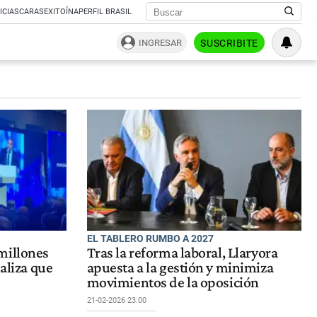
ICIAS
CARAS
EXITOÍNA
PERFIL BRASIL
INGRESAR
SUSCRIBITE
EL TABLERO RUMBO A 2027
millones
Tras la reforma laboral, Llaryora
naliza que
apuesta a la gestión y minimiza
movimientos de la oposición
21-02-2026 23:00