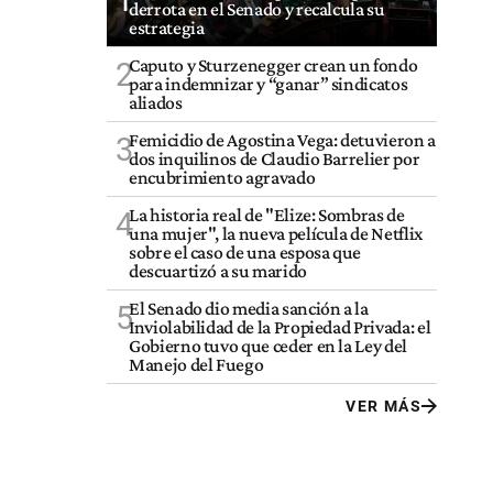
1
derrota en el Senado y recalcula su
estrategia
Caputo y Sturzenegger crean un fondo
2
para indemnizar y “ganar” sindicatos
aliados
Femicidio de Agostina Vega: detuvieron a
3
dos inquilinos de Claudio Barrelier por
encubrimiento agravado
La historia real de "Elize: Sombras de
4
una mujer", la nueva película de Netflix
sobre el caso de una esposa que
descuartizó a su marido
El Senado dio media sanción a la
5
Inviolabilidad de la Propiedad Privada: el
Gobierno tuvo que ceder en la Ley del
Manejo del Fuego
VER MÁS