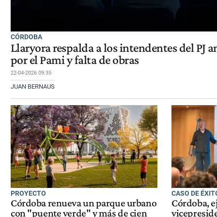
CÓRDOBA
Llaryora respalda a los intendentes del PJ an
por el Pami y falta de obras
22-04-2026 09:35
JUAN BERNAUS
PROYECTO
CASO DE ÉXIT
Córdoba renueva un parque urbano
Córdoba, e
con "puente verde" y más de cien
vicepresid