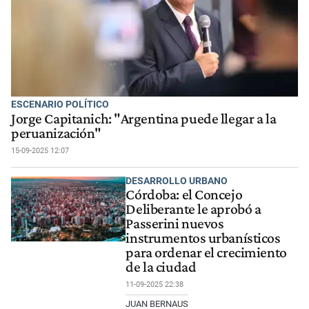
ESCENARIO POLÍTICO
Jorge Capitanich: "Argentina puede llegar a la
peruanización"
15-09-2025 12:07
DESARROLLO URBANO
Córdoba: el Concejo
Deliberante le aprobó a
Passerini nuevos
instrumentos urbanísticos
para ordenar el crecimiento
de la ciudad
11-09-2025 22:38
JUAN BERNAUS