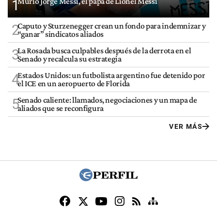
Murió Jorge Messi, el papá de Lionel Messi
1
Caputo y Sturzenegger crean un fondo para indemnizar y
2
“ganar” sindicatos aliados
La Rosada busca culpables después de la derrota en el
3
Senado y recalcula su estrategia
Estados Unidos: un futbolista argentino fue detenido por
4
el ICE en un aeropuerto de Florida
Senado caliente: llamados, negociaciones y un mapa de
5
aliados que se reconfigura
VER MÁS