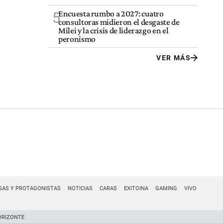
Encuesta rumbo a 2027: cuatro
5
consultoras midieron el desgaste de
Milei y la crisis de liderazgo en el
peronismo
VER MÁS
SAS Y PROTAGONISTAS
NOTICIAS
CARAS
EXITOINA
GAMING
VIVO
ORIZONTE