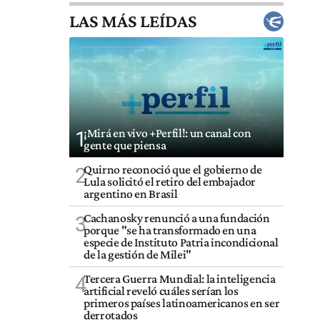
LAS MÁS LEÍDAS
¡Mirá en vivo +Perfil!: un canal con
1
gente que piensa
Quirno reconoció que el gobierno de
2
Lula solicitó el retiro del embajador
argentino en Brasil
Cachanosky renunció a una fundación
3
porque "se ha transformado en una
especie de Instituto Patria incondicional
de la gestión de Milei"
Tercera Guerra Mundial: la inteligencia
4
artificial reveló cuáles serían los
primeros países latinoamericanos en ser
derrotados