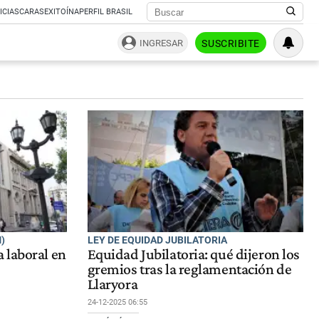
ICIAS
CARAS
EXITOÍNA
PERFIL BRASIL
INGRESAR
SUSCRIBITE
)
LEY DE EQUIDAD JUBILATORIA
 laboral en
Equidad Jubilatoria: qué dijeron los
gremios tras la reglamentación de
Llaryora
24-12-2025 06:55