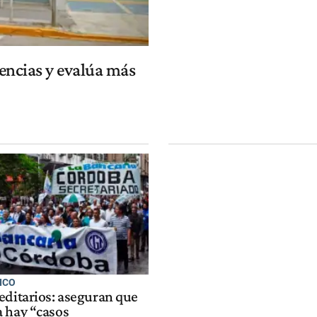
dencias y evalúa más
ICO
editarios: aseguran que
 hay “casos