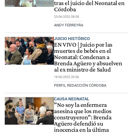
tras el juicio del Neonatal en
Córdoba
23-06-2025 08:08
ANDY FERREYRA
JUICIO HISTÓRICO
EN VIVO | Juicio por las
muertes de bebés en el
Neonatal: Condenan a
Brenda Agüero y absuelven
al ex ministro de Salud
18-06-2025 20:06
PERFIL REDACCIÓN CÓRDOBA
CAUSA NEONATAL
"No soy la enfermera
asesina que los medios
construyeron": Brenda
Agüero defendió su
inocencia en la última