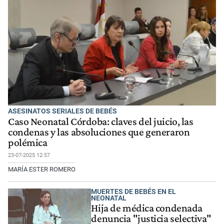
ASESINATOS SERIALES DE BEBÉS
Caso Neonatal Córdoba: claves del juicio, las
condenas y las absoluciones que generaron
polémica
23-07-2025 12:57
MARÍA ESTER ROMERO
MUERTES DE BEBÉS EN EL
NEONATAL
Hija de médica condenada
denuncia "justicia selectiva"