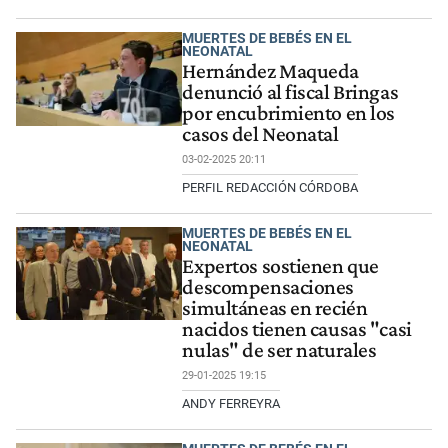
MUERTES DE BEBÉS EN EL
NEONATAL
Hernández Maqueda
denunció al fiscal Bringas
por encubrimiento en los
casos del Neonatal
03-02-2025 20:11
PERFIL REDACCIÓN CÓRDOBA
MUERTES DE BEBÉS EN EL
NEONATAL
Expertos sostienen que
descompensaciones
simultáneas en recién
nacidos tienen causas "casi
nulas" de ser naturales
29-01-2025 19:15
ANDY FERREYRA