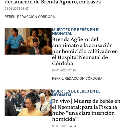
declaración de Brenda Agüero, en frases
08-01-2025 06:47
PERFIL REDACCIÓN CÓRDOBA
MUERTES DE BEBÉS EN EL
NEONATAL
Brenda Agüero: del
anonimato a la acusación
por homicidio calificado en
el Hospital Neonatal de
Córdoba
07-01-2025 07:10
PERFIL REDACCIÓN CÓRDOBA
MUERTES DE BEBÉS EN EL
NEONATAL
En vivo | Muerte de bebés en
el Neonatal: para la Fiscalía
hubo "una clara intención
homicida"
06-01-2025 14:04