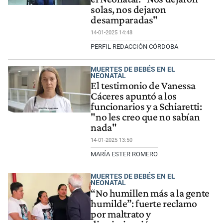
solas, nos dejaron
desamparadas"
14-01-2025 14:48
PERFIL REDACCIÓN CÓRDOBA
MUERTES DE BEBÉS EN EL
NEONATAL
El testimonio de Vanessa
Cáceres apuntó a los
funcionarios y a Schiaretti:
"no les creo que no sabían
nada"
14-01-2025 13:50
MARÍA ESTER ROMERO
MUERTES DE BEBÉS EN EL
NEONATAL
“No humillen más a la gente
humilde”: fuerte reclamo
por maltrato y