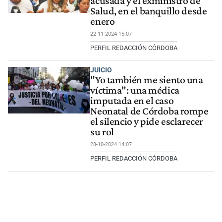
acusada y el exministro de
Salud, en el banquillo desde
enero
22-11-2024 15:07
PERFIL REDACCIÓN CÓRDOBA
JUICIO
"Yo también me siento una
víctima": una médica
imputada en el caso
Neonatal de Córdoba rompe
el silencio y pide esclarecer
su rol
28-10-2024 14:07
PERFIL REDACCIÓN CÓRDOBA