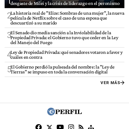
1
desgaste de Milei y la crisis de liderazgo en el peronismo
La historia real de "Elize: Sombras de una mujer", la nueva
2
película de Netflix sobre el caso de una esposa que
descuartizó a su marido
El Senado dio media sanción a la Inviolabilidad de la
3
Propiedad Privada: el Gobierno tuvo que ceder en la Ley
del Manejo del Fuego
Ley de Propiedad Privada: qué senadores votaron a favor y
4
cuáles en contra
El Gobierno perdió la pulseada del nombre: la "Ley de
5
Tierras" se impuso en toda la conversación digital
VER MÁS