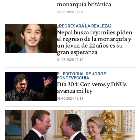
monarquía británica
25-08-2025 17:09
¿REGRESARÁ LA REALEZA?
Nepal busca rey: miles piden
el regreso de la monarquía y
un joven de 22 años es su
gran esperanza
01-06-2025 17:12
EL EDITORIAL DE JORGE
FONTEVECCHIA
Día 304: Con vetos y DNUs
avanza mi ley
09-10-2024 12:13