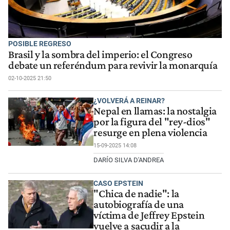
POSIBLE REGRESO
Brasil y la sombra del imperio: el Congreso
debate un referéndum para revivir la monarquía
02-10-2025 21:50
¿VOLVERÁ A REINAR?
Nepal en llamas: la nostalgia
por la figura del "rey-dios"
resurge en plena violencia
15-09-2025 14:08
DARÍO SILVA D'ANDREA
CASO EPSTEIN
"Chica de nadie": la
autobiografía de una
víctima de Jeffrey Epstein
vuelve a sacudir a la