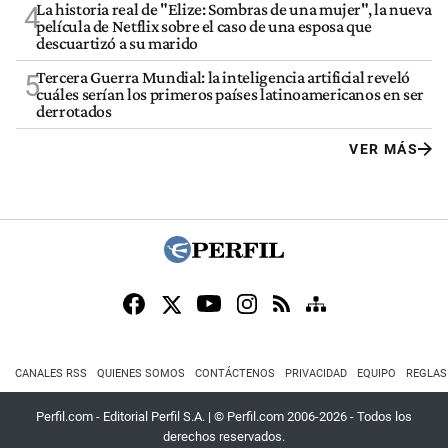
La historia real de "Elize: Sombras de una mujer", la nueva
4
película de Netflix sobre el caso de una esposa que
descuartizó a su marido
Tercera Guerra Mundial: la inteligencia artificial reveló
5
cuáles serían los primeros países latinoamericanos en ser
derrotados
VER MÁS
CANALES RSS
QUIENES SOMOS
CONTÁCTENOS
PRIVACIDAD
EQUIPO
REGLAS
Perfil.com - Editorial Perfil S.A.
| © Perfil.com 2006-2026 - Todos los
derechos reservados.