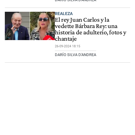
REALEZA
El rey Juan Carlos y la
vedette Bárbara Rey: una
historia de adulterio, fotos y
chantaje
26-09-2024 18:15
DARÍO SILVA D'ANDREA