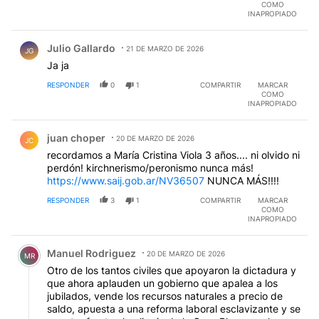
COMO
INAPROPIADO
Comentario de Julio Gallardo.
Julio Gallardo
21 DE MARZO DE 2026
JG
Ja ja
RESPONDER
0
1
COMPARTIR
MARCAR
COMO
INAPROPIADO
Comentario de juan choper.
juan choper
20 DE MARZO DE 2026
JC
recordamos a María Cristina Viola 3 años.... ni olvido ni
perdón! kirchnerismo/peronismo nunca más!
https://www.saij.gob.ar/NV36507
NUNCA MÁS!!!!
RESPONDER
3
1
COMPARTIR
MARCAR
COMO
INAPROPIADO
Comentario de Manuel Rodriguez.
Manuel Rodriguez
20 DE MARZO DE 2026
MR
Otro de los tantos civiles que apoyaron la dictadura y
que ahora aplauden un gobierno que apalea a los
jubilados, vende los recursos naturales a precio de
saldo, apuesta a una reforma laboral esclavizante y se