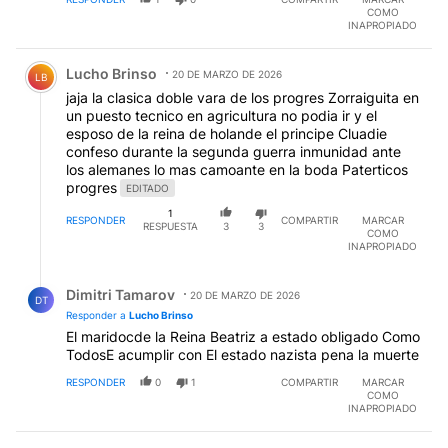
COMO
INAPROPIADO
Comentario de Lucho Brinso.
Lucho Brinso
20 DE MARZO DE 2026
LB
jaja la clasica doble vara de los progres Zorraiguita en
un puesto tecnico en agricultura no podia ir y el
esposo de la reina de holande el principe Cluadie
confeso durante la segunda guerra inmunidad ante
los alemanes lo mas camoante en la boda Paterticos
progres
EDITADO
1
RESPONDER
COMPARTIR
MARCAR
RESPUESTA
3
3
COMO
INAPROPIADO
Respuesta de Dimitri Tamarov.
Dimitri Tamarov
20 DE MARZO DE 2026
DT
Responder a
Lucho Brinso
El maridocde la Reina Beatriz a estado obligado Como
TodosE acumplir con El estado nazista pena la muerte
RESPONDER
0
1
COMPARTIR
MARCAR
COMO
INAPROPIADO