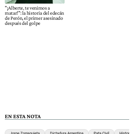
"¡Alberte, te venimos a
matar!": la historia del edecán
de Perón, el primer asesinado
después del golpe
EN ESTA NOTA
Jorge Zorreguieta
Dictadura Argentina
Pata Civil
Historia 