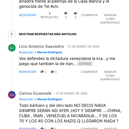
arrastra frente al pelirrojo de la Casa Blanca y el
genocida de Tel Aviv.
3
RESPONDER
COMPARTIR
MARCAR
RESPUESTAS
2
4
COMO
INAPROPIADO
1 respuesta más antiguas
MOSTRAR RESPUESTAS MÁS ANTIGUAS
1
Respuesta de Lino Antonio Saavedra.
Lino Antonio Saavedra
21 DE MARZO DE 2026
LA
Responder a
Manuel Rodriguez
Vos defendes la dictadura venezolana la kra.. y me
juego que tambien la de Iran...
EDITADO
RESPONDER
2
0
COMPARTIR
MARCAR
COMO
INAPROPIADO
Respuesta de Carlos Guasneik.
Carlos Guasneik
21 DE MARZO DE 2026
CG
Responder a
Manuel Rodriguez
Todo bárbaro y del otro lado NO DECIS NADA
SIEMPRE SERAN ASI AYER ,HOY Y SIEMPRE ....CHINA,
CUBA , IRAN , VENEZUELA NICARAGUA....Y DE LOS
70 Y LOS 40 CON LOS NAZIS Q LLEGARON NADA ?
RESPONDER
1
0
COMPARTIR
MARCAR