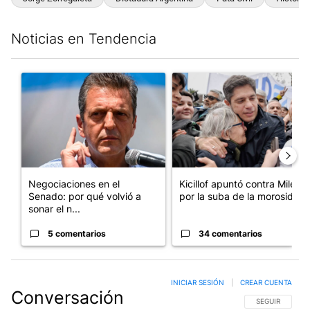
Noticias en Tendencia
Este listado muestra los artículos con más comentarios en los últim
Un artículo de tendencia con el título "Negociaciones en el Se
Un artículo de tendencia con el
Negociaciones en el
Kicillof apuntó contra Milei
Senado: por qué volvió a
por la suba de la morosida...
sonar el n...
5 comentarios
34 comentarios
INICIAR SESIÓN
|
CREAR CUENTA
Conversación
SIGA ESTA CO
SEGUIR