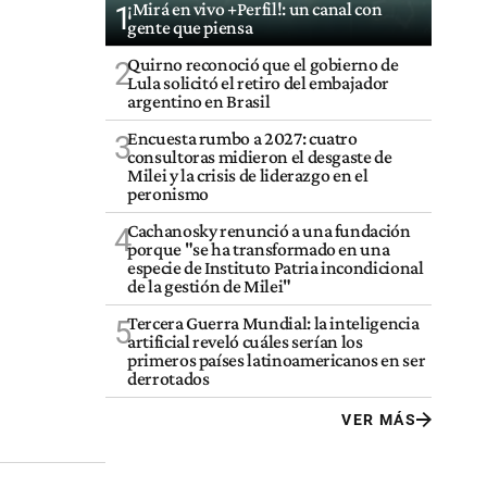
¡Mirá en vivo +Perfil!: un canal con
1
gente que piensa
Quirno reconoció que el gobierno de
2
Lula solicitó el retiro del embajador
argentino en Brasil
Encuesta rumbo a 2027: cuatro
3
consultoras midieron el desgaste de
Milei y la crisis de liderazgo en el
peronismo
Cachanosky renunció a una fundación
4
porque "se ha transformado en una
especie de Instituto Patria incondicional
de la gestión de Milei"
Tercera Guerra Mundial: la inteligencia
5
artificial reveló cuáles serían los
primeros países latinoamericanos en ser
derrotados
VER MÁS