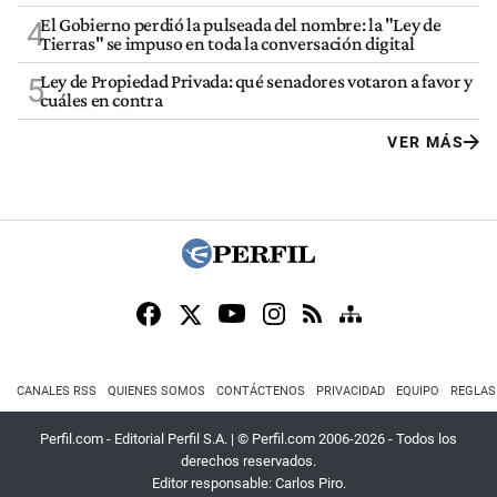
El Gobierno perdió la pulseada del nombre: la "Ley de
4
Tierras" se impuso en toda la conversación digital
Ley de Propiedad Privada: qué senadores votaron a favor y
5
cuáles en contra
VER MÁS
CANALES RSS
QUIENES SOMOS
CONTÁCTENOS
PRIVACIDAD
EQUIPO
REGLAS
Perfil.com - Editorial Perfil S.A.
| © Perfil.com 2006-2026 - Todos los
derechos reservados.
Editor responsable: Carlos Piro.