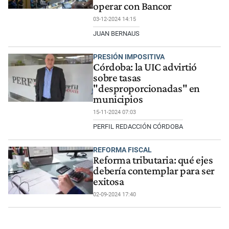
operar con Bancor
03-12-2024 14:15
JUAN BERNAUS
PRESIÓN IMPOSITIVA
Córdoba: la UIC advirtió
sobre tasas
"desproporcionadas" en
municipios
15-11-2024 07:03
PERFIL REDACCIÓN CÓRDOBA
REFORMA FISCAL
Reforma tributaria: qué ejes
debería contemplar para ser
exitosa
02-09-2024 17:40