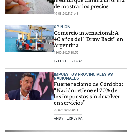
medida que cambia la forma
de mostrar los precios
19-03-2025 21:48
OPINION
Comercio internacional: A
40 años del "Draw Back" en
Argentina
11-03-2025 10:58
EZEQUIEL VEGA*
IMPUESTOS PROVINCIALES VS
NACIONALES
Fuerte reclamo de Córdoba:
“Nación retiene el 70% de
los impuestos sin devolver
en servicios”
20-02-2025 00:11
ANDY FERREYRA