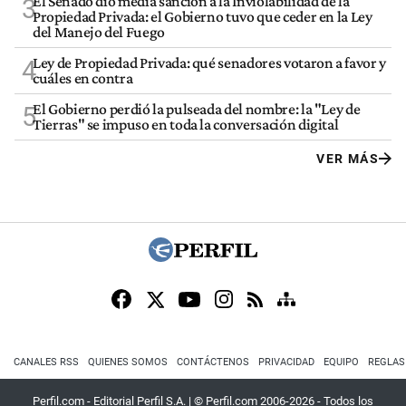
El Senado dio media sanción a la Inviolabilidad de la
3
Propiedad Privada: el Gobierno tuvo que ceder en la Ley
del Manejo del Fuego
Ley de Propiedad Privada: qué senadores votaron a favor y
4
cuáles en contra
El Gobierno perdió la pulseada del nombre: la "Ley de
5
Tierras" se impuso en toda la conversación digital
VER MÁS
CANALES RSS
QUIENES SOMOS
CONTÁCTENOS
PRIVACIDAD
EQUIPO
REGLAS
Perfil.com - Editorial Perfil S.A.
| © Perfil.com 2006-2026 - Todos los