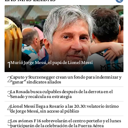
Murió Jorge Messi, el papá de Lionel Messi
1
Caputo y Sturzenegger crean un fondo para indemnizar y
2
“ganar” sindicatos aliados
La Rosada busca culpables después de la derrota en el
3
Senado y recalcula su estrategia
Lionel Messi llega a Rosario a las 20.30: velatorio íntimo
4
de Jorge Messi, sin acceso al público
Los aviones F 16 sobrevolarán el centro porteño y el lunes
5
participarán de la celebración de la Fuerza Aérea