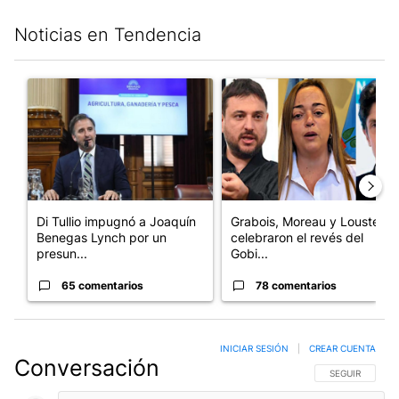
Noticias en Tendencia
Este listado muestra los artículos con más comentarios en los últim
Un artículo de tendencia con el título "Di Tullio impugnó a Joa
Un artículo de tendencia con e
Di Tullio impugnó a Joaquín
Grabois, Moreau y Lousteau
Benegas Lynch por un
celebraron el revés del
presun...
Gobi...
65 comentarios
78 comentarios
INICIAR SESIÓN
|
CREAR CUENTA
Conversación
SIGA ESTA CO
SEGUIR