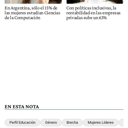
En Argentina, sólo el 15% de
Con políticas inclusivas, la
las mujeres estudian Ciencias
rentabilidad en las empresas
de la Computación
privadas sube un 63%
EN ESTA NOTA
Perfil Educación
Género
Brecha
Mujeres Líderes
C