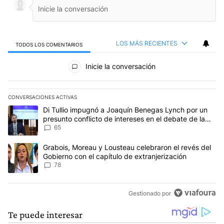
LOS MÁS RECIENTES
TODOS LOS COMENTARIOS
Todos los comentarios
Inicie la conversación
CONVERSACIONES ACTIVAS
Este listado muestra los artículos con más comentarios en los últim
Un artículo de tendencia con el título "Di Tullio impugnó a Joaqu
Di Tullio impugnó a Joaquín Benegas Lynch por un
presunto conflicto de intereses en el debate de la
Ley de Tierras
65
Un artículo de tendencia con el título "Grabois, Moreau y Lousteau
Grabois, Moreau y Lousteau celebraron el revés del
Gobierno con el capítulo de extranjerización
78
Gestionado por