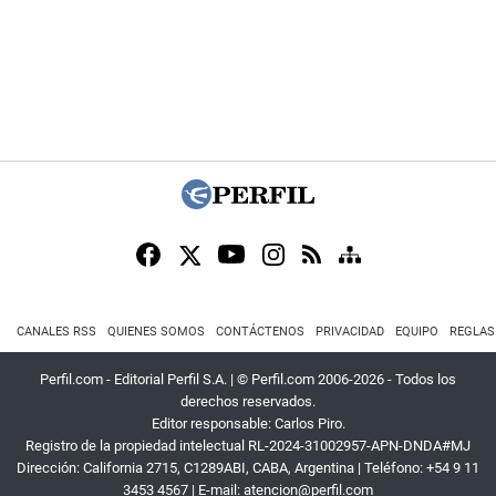
CANALES RSS
QUIENES SOMOS
CONTÁCTENOS
PRIVACIDAD
EQUIPO
REGLAS
Perfil.com - Editorial Perfil S.A.
| © Perfil.com 2006-2026 - Todos los
derechos reservados.
Editor responsable: Carlos Piro.
Registro de la propiedad intelectual RL-2024-31002957-APN-DNDA#MJ
Dirección:
California 2715
,
C1289ABI
,
CABA, Argentina
| Teléfono:
+54 9 11
3453 4567
| E-mail:
atencion@perfil.com